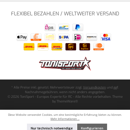
FLEXIBEL BEZAHLEN / WELTWEITER VERSAND
* Alle Preise inkl. gesetzl. Mehrwertsteuer zzgl.
Versandkosten
und ggf.
Nachnahmegebühren, wenn nicht anders angegeben.
© 2026 ToniSport - Europas Experte für RC - Alle Rechte vorbehalten. Theme
by
ThemeWare®
Diese Website verwendet Cookies, um eine bestmögliche Erfahrung bieten zu können.
Mehr Informationen ...
Nur technisch notwendige
Konfigurieren