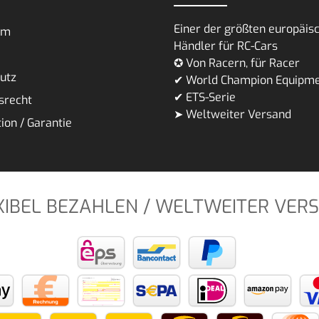
Einer der größten europäis
um
Händler für RC-Cars
✪ Von Racern, für Racer
utz
✔ World Champion Equipm
✔ ETS-Serie
srecht
➤ Weltweiter Versand
ion / Garantie
XIBEL BEZAHLEN / WELTWEITER VER