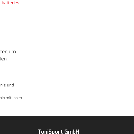
 batteries
ter, um
den.
nie
und
bin mit ihnen
ToniSport GmbH