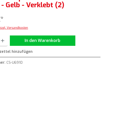
- Gelb - Verklebt (2)
€*
 zzgl. Versandkosten
ib den gewünschten Wert ein oder benutze die Schaltflächen um die Anzahl zu erh
In den Warenkorb
ettel hinzufügen
er:
CS-U6910