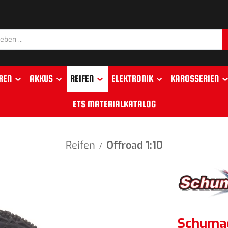
REN
AKKUS
REIFEN
ELEKTRONIK
KAROSSERIEN
ETS MATERIALKATALOG
Reifen
Offroad 1:10
/
Schumac