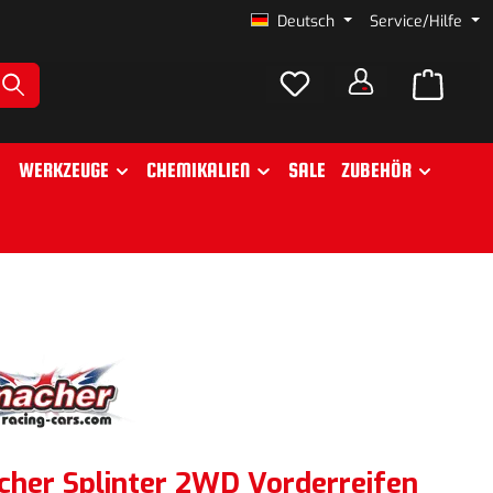
Deutsch
Service/Hilfe
WERKZEUGE
CHEMIKALIEN
SALE
ZUBEHÖR
her Splinter 2WD Vorderreifen