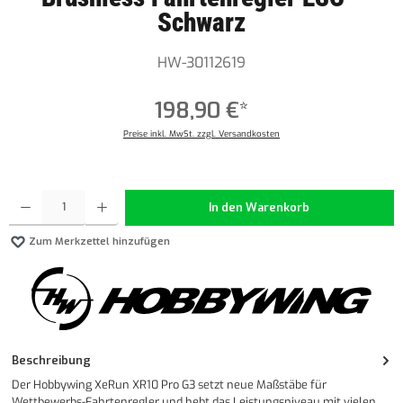
Schwarz
HW-30112619
198,90 €*
Preise inkl. MwSt. zzgl. Versandkosten
Produkt Anzahl: Gib den gewünschten Wert ein oder benutze die Schaltflächen um die Anzahl z
In den Warenkorb
Zum Merkzettel hinzufügen
Beschreibung
Der Hobbywing XeRun XR10 Pro G3 setzt neue Maßstäbe für
Wettbewerbs-Fahrtenregler und hebt das Leistungsniveau mit vielen