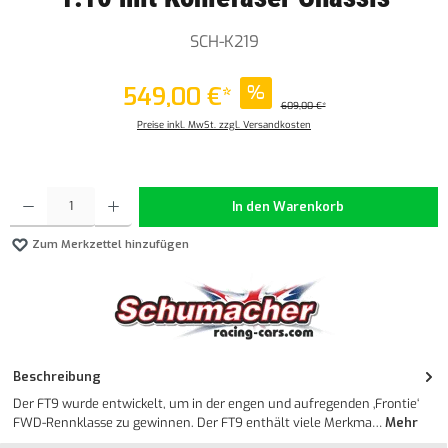
SCH-K219
549,00 €*
%
609,00 €*
Preise inkl. MwSt. zzgl. Versandkosten
Produkt Anzahl: Gib den gewünschten Wert ein oder benutze die Schaltflächen um die Anzahl z
In den Warenkorb
Zum Merkzettel hinzufügen
Beschreibung
Der FT9 wurde entwickelt, um in der engen und aufregenden ‚Frontie‘
FWD-Rennklasse zu gewinnen. Der FT9 enthält viele Merkma…
Mehr