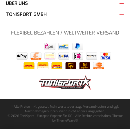
ÜBER UNS
TONISPORT GMBH
FLEXIBEL BEZAHLEN / WELTWEITER VERSAND
* Alle Preise inkl. gesetzl. Mehrwertsteuer zzgl.
Versandkosten
und ggf.
Nachnahmegebühren, wenn nicht anders angegeben.
© 2026 ToniSport - Europas Experte für RC - Alle Rechte vorbehalten. Theme
by
ThemeWare®