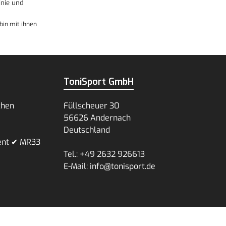
nie
und
bin mit ihnen
ToniSport GmbH
chen
Füllscheuer 30
56626 Andernach
Deutschland
ent ✔ MR33
Tel.: +49 2632 926613
E-Mail: info@tonisport.de