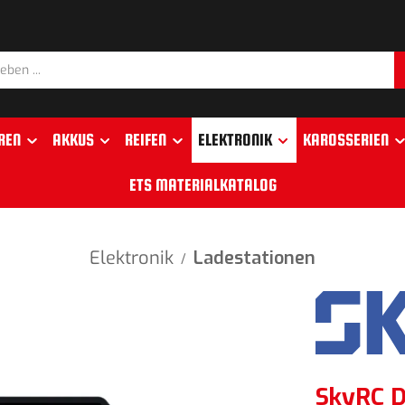
REN
AKKUS
REIFEN
ELEKTRONIK
KAROSSERIEN
ETS MATERIALKATALOG
Elektronik
Ladestationen
/
SkyRC D