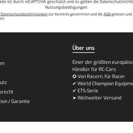
eite ist durch reCAPTCHA geschützt und es gelten die
Datenschutzrichtli
Nutzungsbedingungen
.
e
Datenschutzbestimmungen
zur Kenntnis genommen und die
AGB
gelesen und 
en.
Über uns
Einer der größten europäis
um
Händler für RC-Cars
✪ Von Racern, für Racer
utz
✔ World Champion Equipm
✔ ETS-Serie
srecht
➤ Weltweiter Versand
ion / Garantie