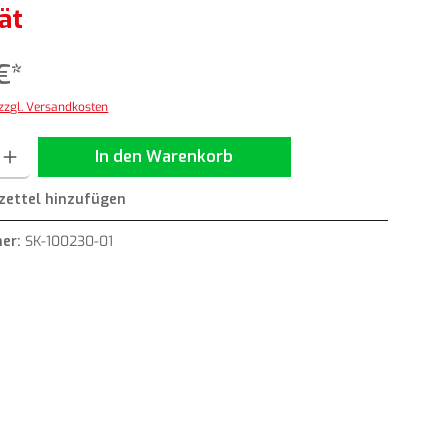
ät
€*
 zzgl. Versandkosten
ib den gewünschten Wert ein oder benutze die Schaltflächen um die Anzahl zu erh
In den Warenkorb
ettel hinzufügen
er:
SK-100230-01