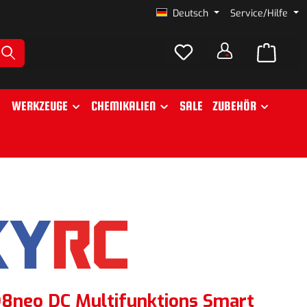
Deutsch
Service/Hilfe
WERKZEUGE
CHEMIKALIEN
SALE
ZUBEHÖR
8neo DC Multifunktions Smart