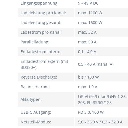
Eingangsspannung:
9 - 49 V DC
Ladeleistung pro Kanal:
max. 1100 W
Ladeleistung gesamt:
max. 1600 W
Ladestrom pro Kanal:
max. 32 A
Parallelladung:
max. 50 A
Entladestrom intern:
0,1 - 4,0 A
Entladestrom extern (mit
0,5 - 40 A (Kanal A)
BD380+):
Reverse Discharge:
bis 1100 W
Balancerstrom:
max. 1,9 A
LiPo/LiFe/Li-Ion/LiHV 1-8S
Akkutypen:
20S, Pb 3S/6S/12S
USB-C Ausgang:
PD 3.0, 100 W
Netzteil-Modus:
5,0 - 36,0 V / 0,3 - 32,0 A