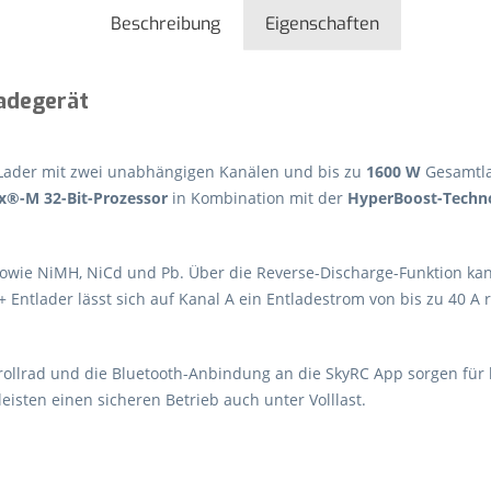
Beschreibung
Eigenschaften
adegerät
s-Lader mit zwei unabhängigen Kanälen und bis zu
1600 W
Gesamtla
®-M 32-Bit-Prozessor
in Kombination mit der
HyperBoost-Techn
8S sowie NiMH, NiCd und Pb. Über die Reverse-Discharge-Funktion k
Entlader lässt sich auf Kanal A ein Entladestrom von bis zu 40 A r
rollrad und die Bluetooth-Anbindung an die SkyRC App sorgen für k
sten einen sicheren Betrieb auch unter Volllast.