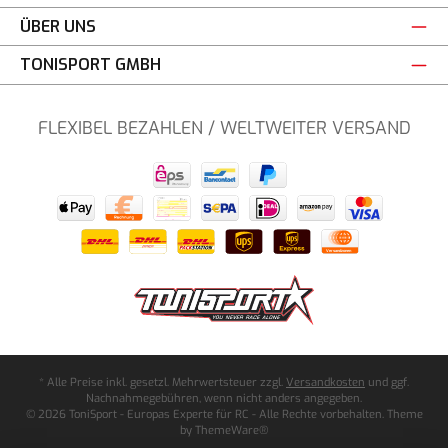
ÜBER UNS
TONISPORT GMBH
FLEXIBEL BEZAHLEN / WELTWEITER VERSAND
* Alle Preise inkl. gesetzl. Mehrwertsteuer zzgl.
Versandkosten
und ggf.
Nachnahmegebühren, wenn nicht anders angegeben.
© 2026 ToniSport - Europas Experte für RC - Alle Rechte vorbehalten. Theme
by
ThemeWare®