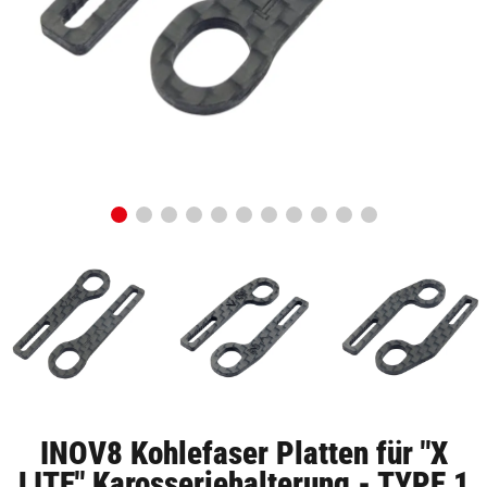
INOV8 Kohlefaser Platten für "X
LITE" Karosseriehalterung - TYPE 1