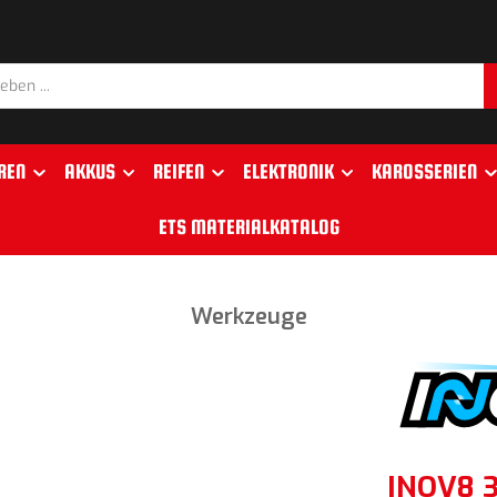
REN
AKKUS
REIFEN
ELEKTRONIK
KAROSSERIEN
ETS MATERIALKATALOG
Werkzeuge
INOV8 3