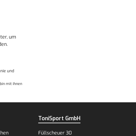
ter, um
den.
nie
und
bin mit ihnen
ToniSport GmbH
chen
Füllscheuer 30