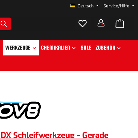
Deutsch
Service/Hilfe
WERKZEUGE
CHEMIKALIEN
SALE
ZUBEHÖR
DX Schleifwerkzeug - Gerade