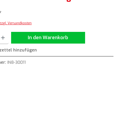
*
 zzgl. Versandkosten
ib den gewünschten Wert ein oder benutze die Schaltflächen um die Anzahl zu erh
In den Warenkorb
ettel hinzufügen
er:
IN8-30011