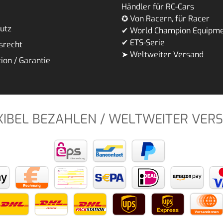
Händler für RC-Cars
✪ Von Racern, für Racer
utz
✔ World Champion Equipm
✔ ETS-Serie
srecht
➤ Weltweiter Versand
ion / Garantie
XIBEL BEZAHLEN / WELTWEITER VER