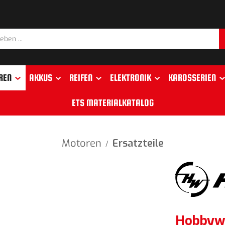
REN
AKKUS
REIFEN
ELEKTRONIK
KAROSSERIEN
ETS MATERIALKATALOG
Motoren
Ersatzteile
/
Hobbywi