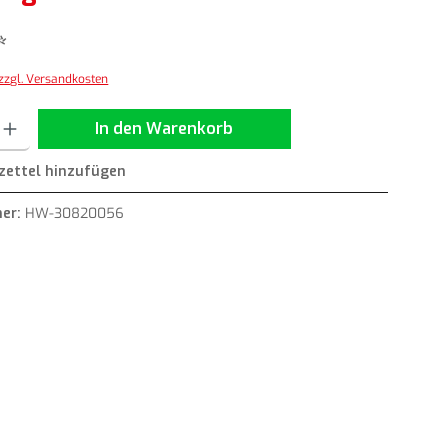
*
 zzgl. Versandkosten
ib den gewünschten Wert ein oder benutze die Schaltflächen um die Anzahl zu erh
In den Warenkorb
ettel hinzufügen
er:
HW-30820056