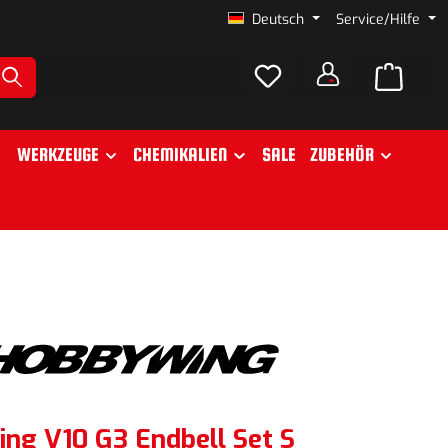
Deutsch
Service/Hilfe
WERKZEUGE
CHEMIKALIEN
SALE
ZUBEHÖR
ng V10 G3 Endbell Set S