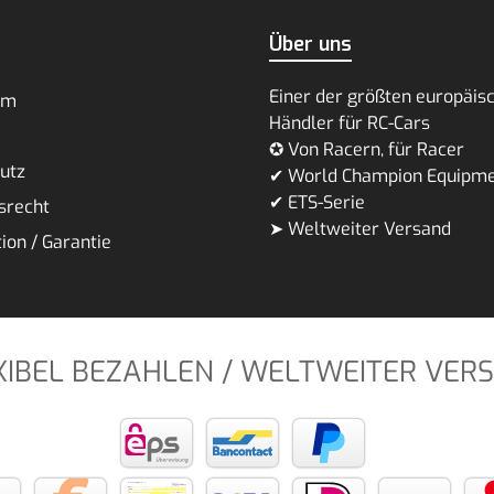
Über uns
Einer der größten europäis
um
Händler für RC-Cars
✪ Von Racern, für Racer
utz
✔ World Champion Equipm
✔ ETS-Serie
srecht
➤ Weltweiter Versand
ion / Garantie
XIBEL BEZAHLEN / WELTWEITER VER