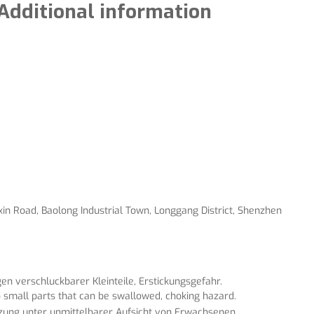
Additional information
gxin Road, Baolong Industrial Town, Longgang District, Shenzhen
n verschluckbarer Kleinteile, Erstickungsgefahr.
 small parts that can be swallowed, choking hazard.
tzung unter unmittelbarer Aufsicht von Erwachsenen.